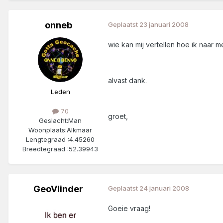
onneb
Geplaatst
23 januari 2008
wie kan mij vertellen hoe ik naar 
alvast dank.
Leden
70
groet,
Geslacht:
Man
Woonplaats:
Alkmaar
Lengtegraad :
4.45260
Breedtegraad :
52.39943
GeoVlinder
Geplaatst
24 januari 2008
Goeie vraag!