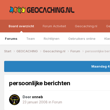
Board overzicht
Forum Activiteit
Geocaching.nl
Ge
Forums
Team
Richtlijnen
Gebruikers online
Kla
Start
GEOCACHING
Geocaching.nl
Forum
persoonlijke be
Maandag 4 
persoonlijke berichten
Door
onneb
23 januari 2008
in
Forum