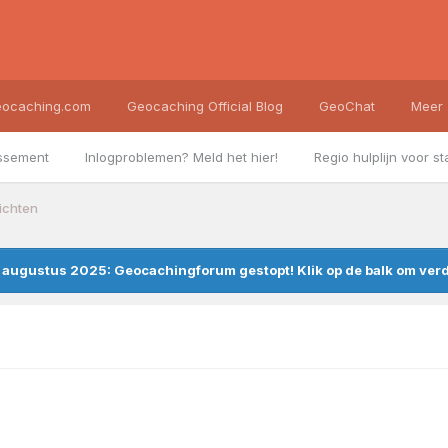
ocaching.com
Geocaching Official Blog
GeoChat
Meer
ssement
Inlogproblemen? Meld het hier!
Regio hulplijn voor st
richten
augustus 2025: Geocachingforum gestopt! Klik op de balk om verde