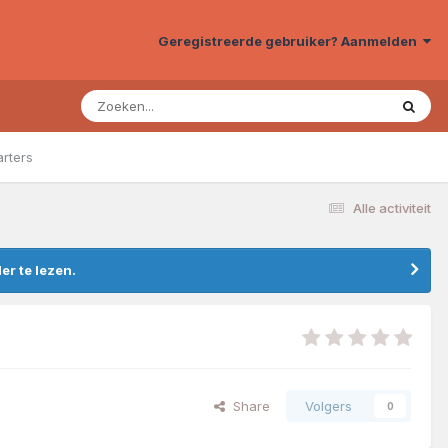
Geregistreerde gebruiker? Aanmelden
arters
Alle activiteit
r te lezen.
Share
Volgers
0