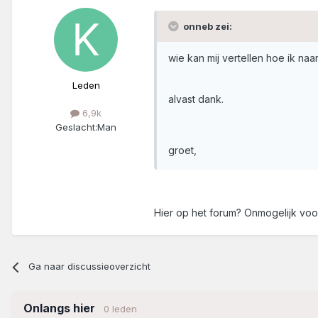
onneb zei:
wie kan mij vertellen hoe ik na
Leden
alvast dank.
6,9k
Geslacht:
Man
groet,
Hier op het forum? Onmogelijk vo
Ga naar discussieoverzicht
Onlangs hier
0 leden