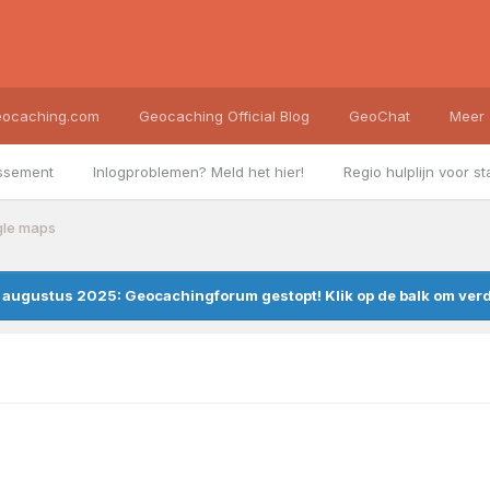
ocaching.com
Geocaching Official Blog
GeoChat
Meer
ssement
Inlogproblemen? Meld het hier!
Regio hulplijn voor st
le maps
augustus 2025: Geocachingforum gestopt! Klik op de balk om verde