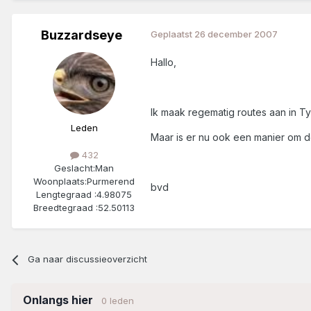
Buzzardseye
Geplaatst
26 december 2007
Hallo,
Ik maak regematig routes aan in T
Leden
Maar is er nu ook een manier om d
432
Geslacht:
Man
Woonplaats:
Purmerend
bvd
Lengtegraad :
4.98075
Breedtegraad :
52.50113
Ga naar discussieoverzicht
Onlangs hier
0 leden