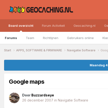
Board overzicht
Forum Activiteit
Geocaching.nl
Ge
Forums
Team
Richtlijnen
Gebruikers online
Kla
Start
APPS, SOFTWARE & FIRMWARE
Navigatie Software
Goog
Maandag 4 
Google maps
Door
Buzzardseye
26 december 2007
in
Navigatie Software