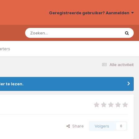
Geregistreerde gebruiker? Aanmelden
arters
Alle activiteit
r te lezen.
Share
Volgers
0