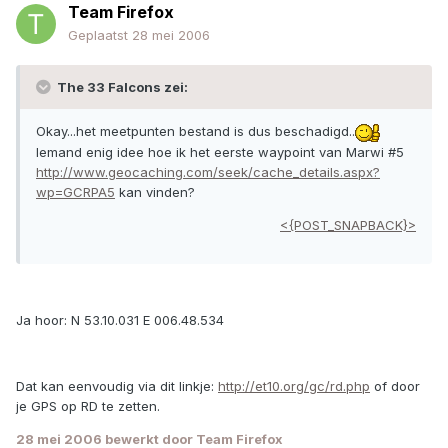
Team Firefox
Geplaatst
28 mei 2006
The 33 Falcons zei:
Okay...het meetpunten bestand is dus beschadigd..
Iemand enig idee hoe ik het eerste waypoint van Marwi #5
http://www.geocaching.com/seek/cache_details.aspx?
wp=GCRPA5
kan vinden?
<{POST_SNAPBACK}>
Ja hoor: N 53.10.031 E 006.48.534
Dat kan eenvoudig via dit linkje:
http://et10.org/gc/rd.php
of door
je GPS op RD te zetten.
28 mei 2006
bewerkt door Team Firefox