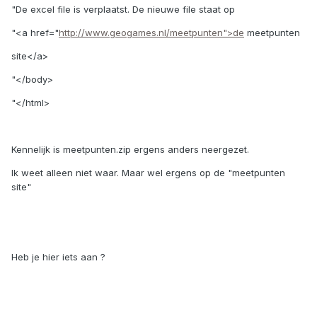
"De excel file is verplaatst. De nieuwe file staat op
"<a href="
http://www.geogames.nl/meetpunten">de
meetpunten
site</a>
"</body>
"</html>
Kennelijk is meetpunten.zip ergens anders neergezet.
Ik weet alleen niet waar. Maar wel ergens op de "meetpunten
site"
Heb je hier iets aan ?