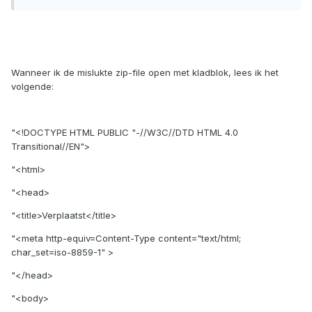
Wanneer ik de mislukte zip-file open met kladblok, lees ik het
volgende:
"<!DOCTYPE HTML PUBLIC "-//W3C//DTD HTML 4.0
Transitional//EN">
"<html>
"<head>
"<title>Verplaatst</title>
"<meta http-equiv=Content-Type content="text/html;
char_set=iso-8859-1" >
"</head>
"<body>