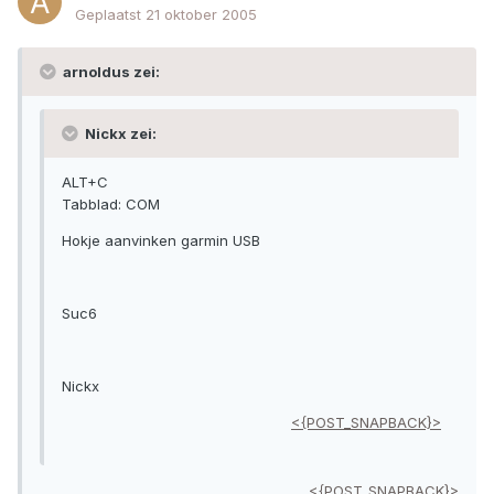
Geplaatst
21 oktober 2005
arnoldus zei:
Nickx zei:
ALT+C
Tabblad: COM
Hokje aanvinken garmin USB
Suc6
Nickx
<{POST_SNAPBACK}>
<{POST_SNAPBACK}>