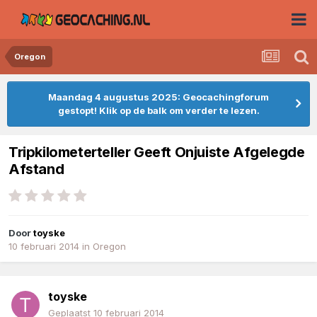
Oregon
Maandag 4 augustus 2025: Geocachingforum
gestopt! Klik op de balk om verder te lezen.
Tripkilometerteller Geeft Onjuiste Afgelegde
Afstand
Door
toyske
10 februari 2014
in
Oregon
toyske
Geplaatst
10 februari 2014