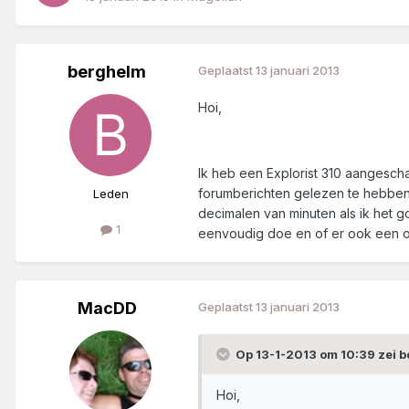
berghelm
Geplaatst
13 januari 2013
Hoi,
Ik heb een Explorist 310 aangesch
forumberichten gelezen te hebben d
Leden
decimalen van minuten als ik het g
1
eenvoudig doe en of er ook een opl
MacDD
Geplaatst
13 januari 2013
Op 13-1-2013 om 10:39 zei 
Hoi,