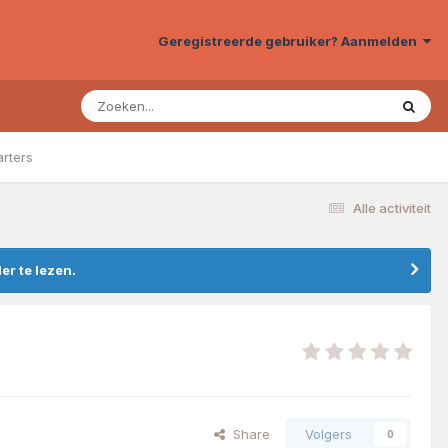
Geregistreerde gebruiker? Aanmelden
arters
Alle activiteit
r te lezen.
Share
Volgers
0