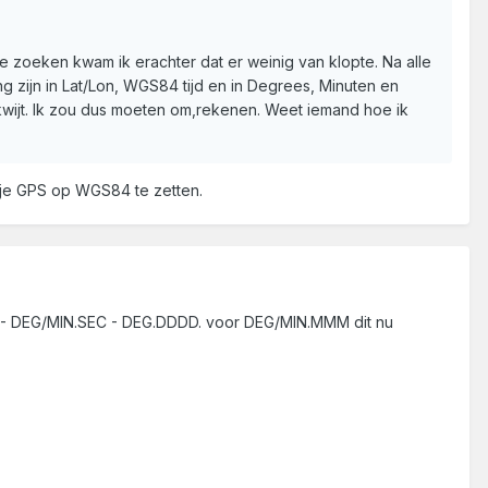
e zoeken kwam ik erachter dat er weinig van klopte. Na alle
g zijn in Lat/Lon, WGS84 tijd en in Degrees, Minuten en
 kwijt. Ik zou dus moeten om,rekenen. Weet iemand hoe ik
om je GPS op WGS84 te zetten.
MM - DEG/MIN.SEC - DEG.DDDD. voor DEG/MIN.MMM dit nu