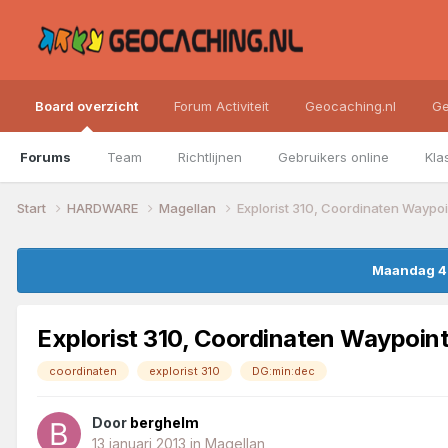
Board overzicht
Forum Activiteit
Geocaching.nl
Ge
Forums
Team
Richtlijnen
Gebruikers online
Kla
Start
HARDWARE
Magellan
Explorist 310, Coordinaten Waypoi
Maandag 4 
Explorist 310, Coordinaten Waypoint
coordinaten
explorist 310
DG:min:dec
Door
berghelm
13 januari 2013
in
Magellan