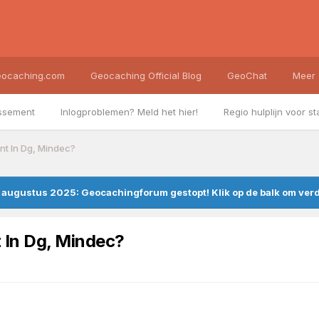
ocaching.com
Geocaching Official Blog
GeoChat
Meer
ssement
Inlogproblemen? Meld het hier!
Regio hulplijn voor st
nt In Dg, Mindec?
augustus 2025: Geocachingforum gestopt! Klik op de balk om verde
 In Dg, Mindec?