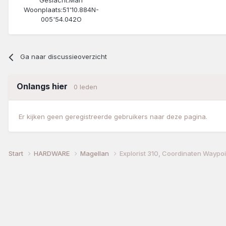
Geslacht:
Man
Woonplaats:
51'10.884N-
005'54.042O
Ga naar discussieoverzicht
Onlangs hier
0 leden
Er kijken geen geregistreerde gebruikers naar deze pagina.
Start
HARDWARE
Magellan
Explorist 310, Coordinaten Waypoi