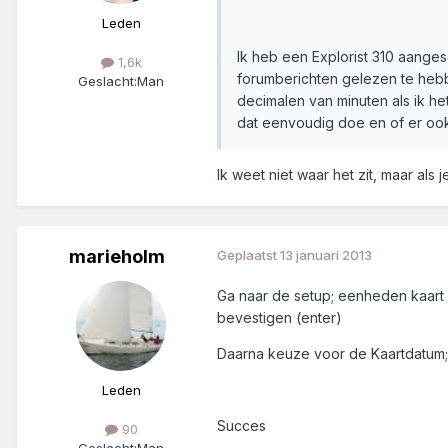
Leden
Ik heb een Explorist 310 aanges
1,6k
forumberichten gelezen te hebbe
Geslacht:
Man
decimalen van minuten als ik he
dat eenvoudig doe en of er ook 
Ik weet niet waar het zit, maar al
marieholm
Geplaatst
13 januari 2013
Ga naar de setup; eenheden kaart 
bevestigen (enter)
Daarna keuze voor de Kaartdatum
Leden
Succes
90