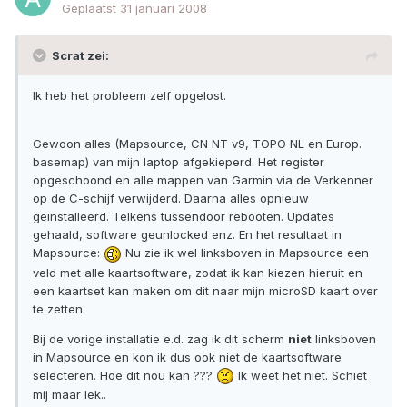
Geplaatst
31 januari 2008
Scrat zei:
Ik heb het probleem zelf opgelost.
Gewoon alles (Mapsource, CN NT v9, TOPO NL en Europ.
basemap) van mijn laptop afgekieperd. Het register
opgeschoond en alle mappen van Garmin via de Verkenner
op de C-schijf verwijderd. Daarna alles opnieuw
geinstalleerd. Telkens tussendoor rebooten. Updates
gehaald, software geunlocked enz. En het resultaat in
Mapsource:
Nu zie ik wel linksboven in Mapsource een
veld met alle kaartsoftware, zodat ik kan kiezen hieruit en
een kaartset kan maken om dit naar mijn microSD kaart over
te zetten.
Bij de vorige installatie e.d. zag ik dit scherm
niet
linksboven
in Mapsource en kon ik dus ook niet de kaartsoftware
selecteren. Hoe dit nou kan ???
Ik weet het niet. Schiet
mij maar lek..