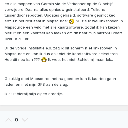
en alle mappen van Garmin via de Verkenner op de C-schijf
verwijderd. Daarna alles opnieuw geinstalleerd. Telkens
tussendoor rebooten. Updates gehaald, software geunlocked
enz. En het resultaat in Mapsource:
Nu zie ik wel linksboven in
Mapsource een veld met alle kaartsoftware, zodat ik kan kiezen
hieruit en een kaartset kan maken om dit naar mijn microSD kaart
over te zetten.
Bij de vorige installatie e.d. zag ik dit scherm
niet
linksboven in
Mapsource en kon ik dus ook niet de kaartsoftware selecteren.
Hoe dit nou kan ???
Ik weet het niet. Schiet mij maar lek..
Gelukkig doet Mapsource het nu goed en kan ik kaarten gaan
laden en met mijn GPS aan de slag.
Ik sluit hierbij mijn eigen draadje.
0