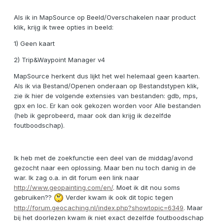
Als ik in MapSource op Beeld/Overschakelen naar product
klik, krijg ik twee opties in beeld:
1) Geen kaart
2) Trip&Waypoint Manager v4
MapSource herkent dus lijkt het wel helemaal geen kaarten.
Als ik via Bestand/Openen onderaan op Bestandstypen klik,
zie ik hier de volgende extensies van bestanden: gdb, mps,
gpx en loc. Er kan ook gekozen worden voor Alle bestanden
(heb ik geprobeerd, maar ook dan krijg ik dezelfde
foutboodschap).
Ik heb met de zoekfunctie een deel van de middag/avond
gezocht naar een oplossing. Maar ben nu toch danig in de
war. Ik zag o.a. in dit forum een link naar
http://www.geopainting.com/en/
. Moet ik dit nou soms
gebruiken??
Verder kwam ik ook dit topic tegen
http://forum.geocaching.nl/index.php?showtopic=6349
. Maar
bij het doorlezen kwam ik niet exact dezelfde foutboodschap