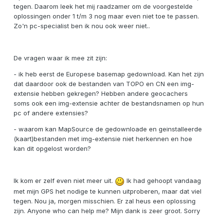
tegen. Daarom leek het mij raadzamer om de voorgestelde
oplossingen onder 1 t/m 3 nog maar even niet toe te passen.
Zo'n pc-specialist ben ik nou ook weer niet..
De vragen waar ik mee zit zijn:
- ik heb eerst de Europese basemap gedownload. Kan het zijn
dat daardoor ook de bestanden van TOPO en CN een img-
extensie hebben gekregen? Hebben andere geocachers
soms ook een img-extensie achter de bestandsnamen op hun
pc of andere extensies?
- waarom kan MapSource de gedownloade en geinstalleerde
(kaart)bestanden met img-extensie niet herkennen en hoe
kan dit opgelost worden?
Ik kom er zelf even niet meer uit.
Ik had gehoopt vandaag
met mijn GPS het nodige te kunnen uitproberen, maar dat viel
tegen. Nou ja, morgen misschien. Er zal heus een oplossing
zijn. Anyone who can help me? Mijn dank is zeer groot. Sorry