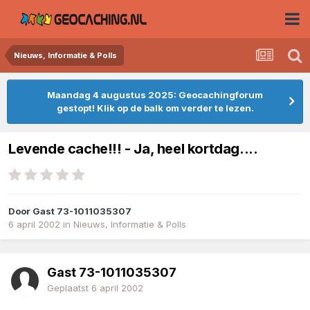
Nieuws, Informatie & Polls
Maandag 4 augustus 2025: Geocachingforum
gestopt! Klik op de balk om verder te lezen.
Levende cache!!! - Ja, heel kortdag....
Door
Gast 73-1011035307
6 april 2002
in
Nieuws, Informatie & Polls
Gast 73-1011035307
Geplaatst
6 april 2002