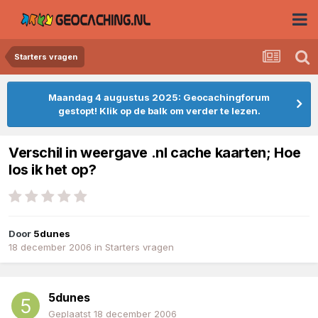
Starters vragen
Maandag 4 augustus 2025: Geocachingforum
gestopt! Klik op de balk om verder te lezen.
Verschil in weergave .nl cache kaarten; Hoe
los ik het op?
Door
5dunes
18 december 2006
in
Starters vragen
5dunes
Geplaatst
18 december 2006