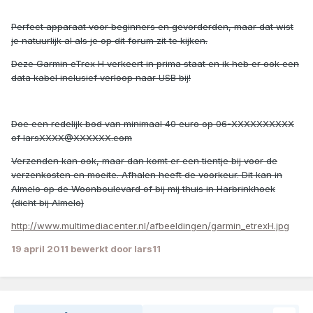
Perfect apparaat voor beginners en gevorderden, maar dat wist
je natuurlijk al als je op dit forum zit te kijken.
Deze Garmin eTrex H verkeert in prima staat en ik heb er ook een
data kabel inclusief verloop naar USB bij!
Doe een redelijk bod van minimaal 40 euro op 06-XXXXXXXXXX
of larsXXXX@XXXXXX.com
Verzenden kan ook, maar dan komt er een tientje bij voor de
verzenkosten en moeite. Afhalen heeft de voorkeur. Dit kan in
Almelo op de Woonboulevard of bij mij thuis in Harbrinkhoek
(dicht bij Almelo)
http://www.multimediacenter.nl/afbeeldingen/garmin_etrexH.jpg
19 april 2011
bewerkt door lars11