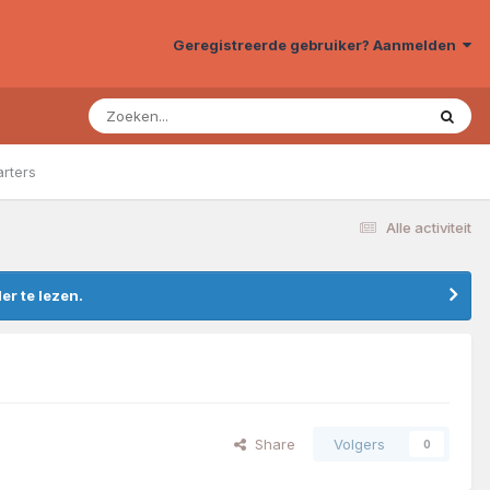
Geregistreerde gebruiker? Aanmelden
arters
Alle activiteit
r te lezen.
Share
Volgers
0