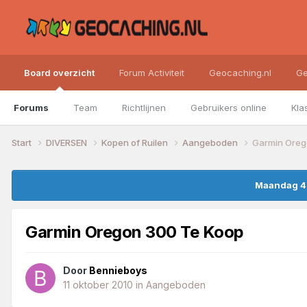
Board overzicht
Forum Activiteit
Geocaching.nl
Ge
Forums
Team
Richtlijnen
Gebruikers online
Kla
Start
DIVERSEN
Kopen of Ruilen
Aangeboden
Garmin Oreg
Maandag 4 
Garmin Oregon 300 Te Koop
Door
Bennieboys
11 oktober 2010
in
Aangeboden