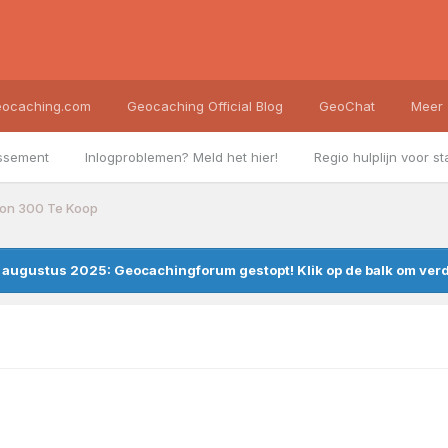
ocaching.com
Geocaching Official Blog
GeoChat
Meer
ssement
Inlogproblemen? Meld het hier!
Regio hulplijn voor st
on 300 Te Koop
augustus 2025: Geocachingforum gestopt! Klik op de balk om verde