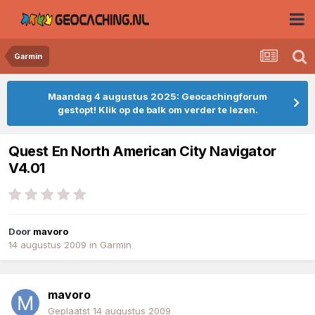
Garmin
Maandag 4 augustus 2025: Geocachingforum
gestopt! Klik op de balk om verder te lezen.
Quest En North American City Navigator
V4.01
Door
mavoro
14 augustus 2009
in
Garmin
mavoro
Geplaatst
14 augustus 2009